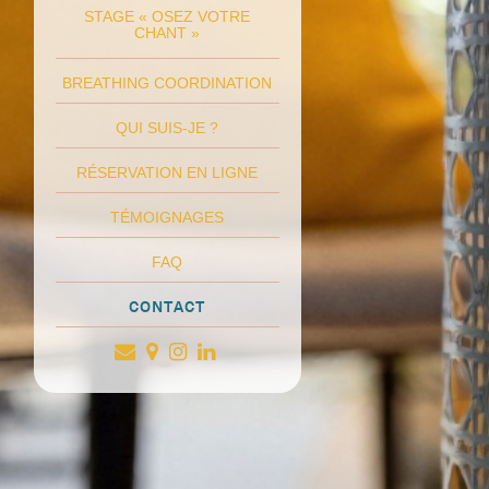
STAGE « OSEZ VOTRE
CHANT »
BREATHING COORDINATION
QUI SUIS-JE ?
RÉSERVATION EN LIGNE
TÉMOIGNAGES
FAQ
CONTACT